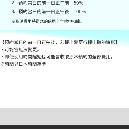
預約當日的前一日正午前 50％
預約當日的前一日正午後 100％
※取消費用將從您的信用卡付款中扣除。
【預約當日的前一日正午後，若提出變更行程申請的情形】
・可能會無法變更。
・即便使用時間縮短也可能會收取原本預約的全部費用。
※時間以日本時間為準