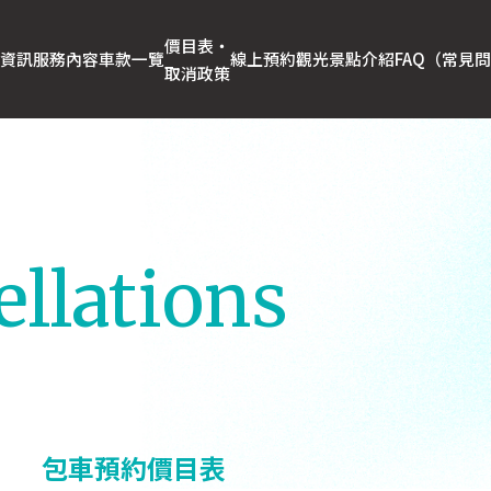
價目表‧
資訊
服務內容
車款一覽
線上預約
觀光景點介紹
FAQ（常見
取消政策
ellations
包車預約價目表