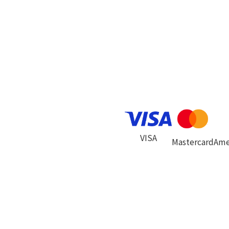
VISA
Mastercard
Ame