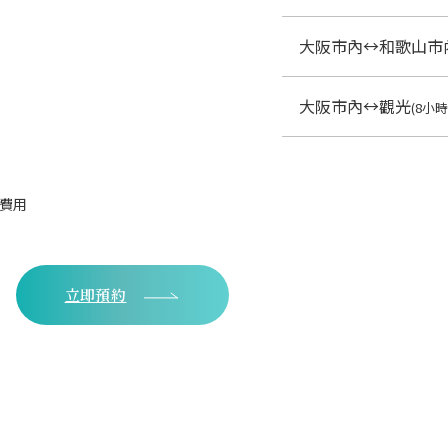
大阪市內↔和歌山市
大阪市內↔觀光
(8小時
候費用
立即預約