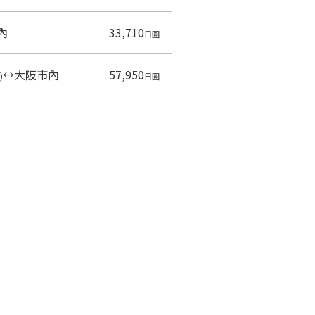
內
33,710
日圓
↔
大阪市內
57,950
)
日圓